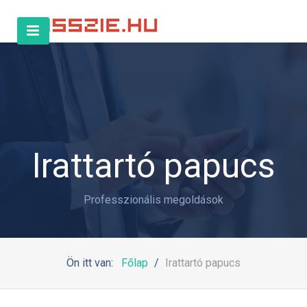
Irattartó papucs
Professzionális megoldások
Ön itt van:
Főlap
Irattartó papucs