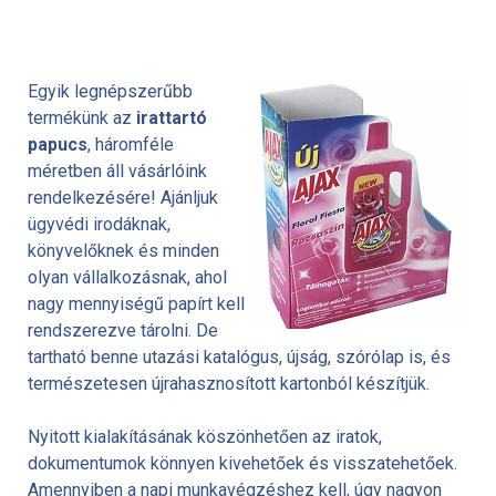
Egyik legnépszerűbb
termékünk az
irattartó
papucs
, háromféle
méretben áll vásárlóink
rendelkezésére! Ajánljuk
ügyvédi irodáknak,
könyvelőknek és minden
olyan vállalkozásnak, ahol
nagy mennyiségű papírt kell
rendszerezve tárolni. De
tartható benne utazási katalógus, újság, szórólap is, és
természetesen újrahasznosított kartonból készítjük.
Nyitott kialakításának köszönhetően az iratok,
dokumentumok könnyen kivehetőek és visszatehetőek.
Amennyiben a napi munkavégzéshez kell, úgy nagyon