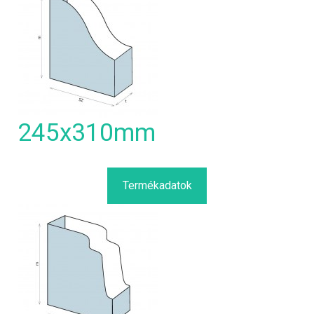
245x310mm
Termékadatok