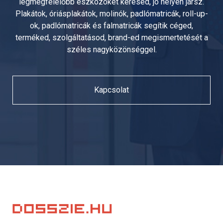
legmegfelelőbb eszközöket keresed, jó helyen jársz.
Plakátok, óriásplakátok, molinók, padlómatricák, roll-up-
ok, padlómatricák és falmatricák segítik céged,
terméked, szolgáltatásod, brand-ed megismertetését a
széles nagyközönséggel.
Kapcsolat