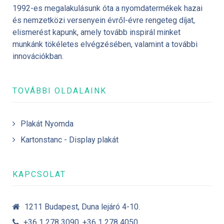
1992-es megalakulásunk óta a nyomdatermékek hazai
és nemzetközi versenyein évről-évre rengeteg díjat,
elismerést kapunk, amely tovább inspirál minket
munkánk tökéletes elvégzésében, valamint a további
innovációkban.
TOVÁBBI OLDALAINK
Plakát Nyomda
Kartonstanc - Display plakát
KAPCSOLAT
1211 Budapest, Duna lejáró 4-10.
+36 1 278 3090, +36 1 278 4050