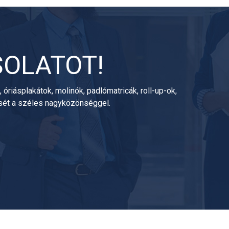
SOLATOT!
óriásplakátok, molinók, padlómatricák, roll-up-ok,
ését a széles nagyközönséggel.