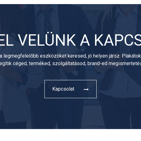
EL VELÜNK A KAPC
a legmegfelelőbb eszközöket keresed, jó helyen jársz. Plakátok, 
segítik céged, terméked, szolgáltatásod, brand-ed megismertet
Kapcsolat