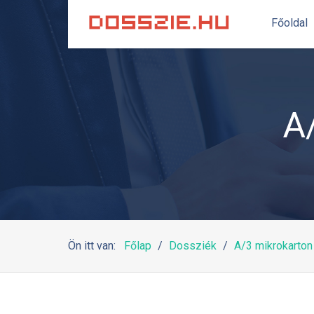
Főoldal
A
Ön itt van:
Főlap
Dossziék
A/3 mikrokarton