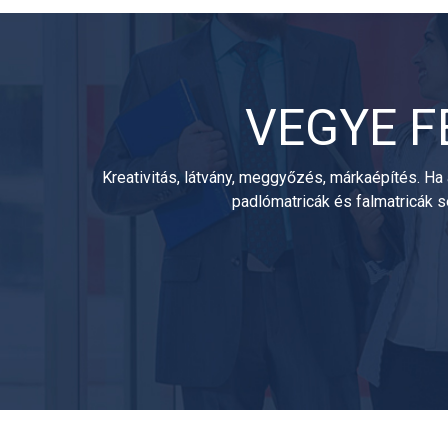
VEGYE F
Kreativitás, látvány, meggyőzés, márkaépítés. Ha 
padlómatricák és falmatricák 