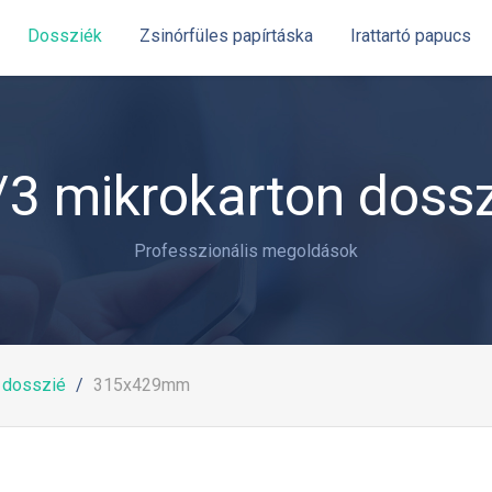
Dossziék
Zsinórfüles papírtáska
Irattartó papucs
/3 mikrokarton dossz
Professzionális megoldások
 dosszié
315x429mm