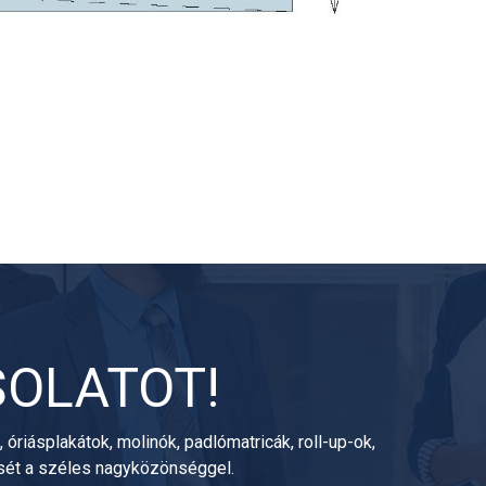
SOLATOT!
óriásplakátok, molinók, padlómatricák, roll-up-ok,
ését a széles nagyközönséggel.