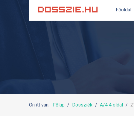
Főoldal
Ön itt van:
Főlap
Dossziék
A/4 4 oldal
2