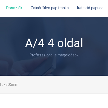
Dossziék
Zsinórfüles papírtáska
Irattartó papucs
A/4 4 oldal
Professzionális megoldások
15x305mm