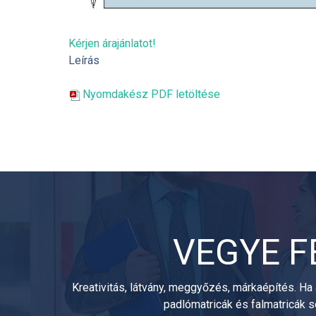
Kérjen árajánlatot!
Leírás
Nyomdakész PDF letöltése
VEGYE F
Kreativitás, látvány, meggyőzés, márkaépítés. Ha 
padlómatricák és falmatricák 