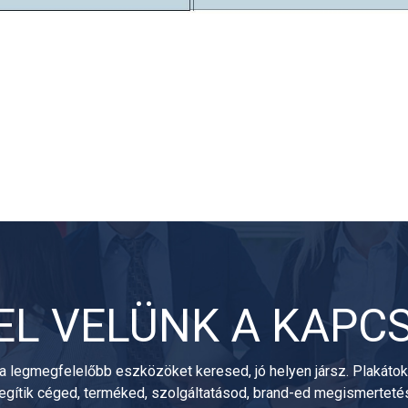
EL VELÜNK A KAPC
a legmegfelelőbb eszközöket keresed, jó helyen jársz. Plakátok, 
segítik céged, terméked, szolgáltatásod, brand-ed megismertet