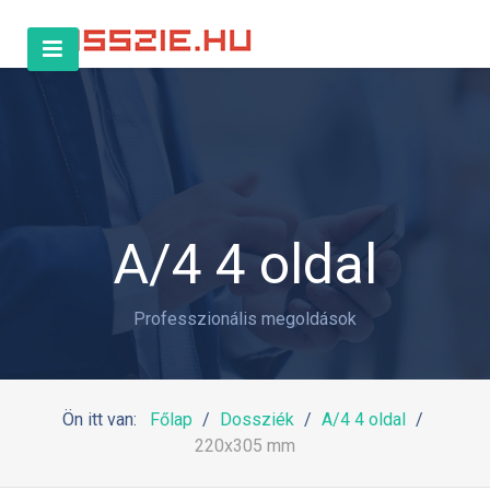
A/4 4 oldal
Professzionális megoldások
Ön itt van:
Főlap
Dossziék
A/4 4 oldal
220x305 mm