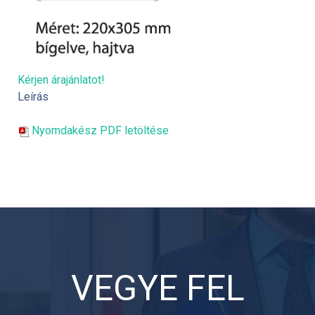
Kérjen árajánlatot!
Leírás
Nyomdakész PDF letöltése
VEGYE FEL