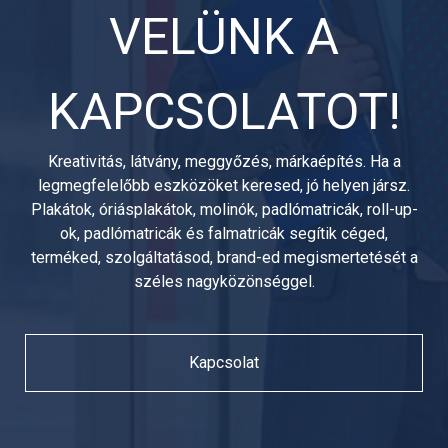
VELÜNK A
KAPCSOLATOT!
Kreativitás, látvány, meggyőzés, márkaépítés. Ha a
legmegfelelőbb eszközöket keresed, jó helyen jársz.
Plakátok, óriásplakátok, molinók, padlómatricák, roll-up-
ok, padlómatricák és falmatricák segítik céged,
terméked, szolgáltatásod, brand-ed megismertetését a
széles nagyközönséggel.
Kapcsolat