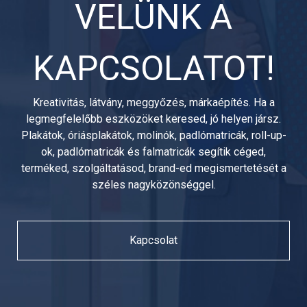
VELÜNK A
KAPCSOLATOT!
Kreativitás, látvány, meggyőzés, márkaépítés. Ha a
legmegfelelőbb eszközöket keresed, jó helyen jársz.
Plakátok, óriásplakátok, molinók, padlómatricák, roll-up-
ok, padlómatricák és falmatricák segítik céged,
terméked, szolgáltatásod, brand-ed megismertetését a
széles nagyközönséggel.
Kapcsolat