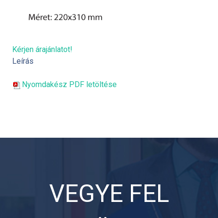
Kérjen árajánlatot!
Leírás
Nyomdakész PDF letöltése
VEGYE FEL