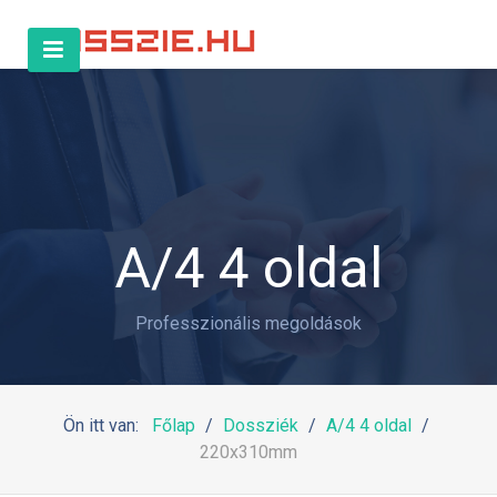
A/4 4 oldal
Professzionális megoldások
Ön itt van:
Főlap
Dossziék
A/4 4 oldal
220x310mm