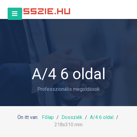
A/4 6 oldal
Professzionális megoldások
Ön itt van:
Főlap
Dossziék
A/4 6 oldal
218x310 mm