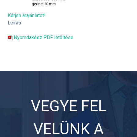
Kérjen árajánlatot!
Leírás
Nyomdakész PDF letöltése
VEGYE FEL
VELÜNK A